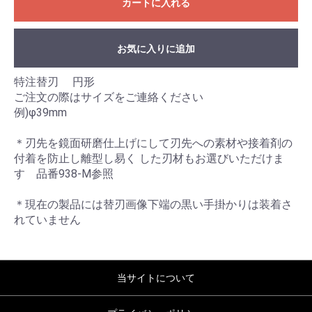
カートに入れる
お気に入りに追加
特注替刃 円形
ご注文の際はサイズをご連絡ください
例)φ39mm
＊刃先を鏡面研磨仕上げにして刃先への素材や接着剤の
付着を防止し離型し易く した刃材もお選びいただけま
す 品番938-M参照
＊現在の製品には替刃画像下端の黒い手掛かりは装着さ
れていません
当サイトについて