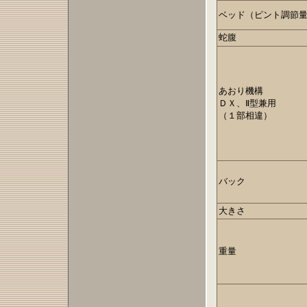
ベッド（ピント調節
蛇腹
あおり機構
ＤＸ、Ⅱ型兼用
（１部相違）
バック
大きさ
重量