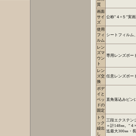
質
画面
サイ
公称”４×５”実画面
ズ
使用
フィ
シートフィルム
ルム
レン
ズマ
専用レンズボー
ウン
ト
レン
ズ交
任意レンズボー
換
ボデ
イと
ベッ
直角落込みピン
ドの
固定
トラ
三段エクステンシ
ック
＝計148㎜。”
繰出
迄最大300㎜・
し