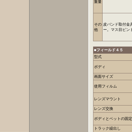
重量
その
皮バンド取付金
他
ー。マス目ピン
■フィールド４５
型式
ボディ
画面サイズ
使用フィルム
レンズマウント
レンズ交換
ボディとベットの固
トラック繰出し