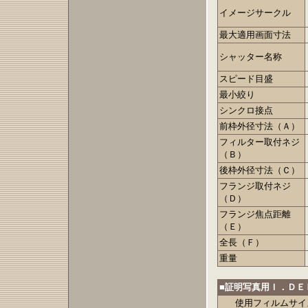
イメージサークル
最大適用画面寸法
シャッター名称
スピード目盛
最小絞り
シンクロ接点
前枠外径寸法（Ａ）
フィルター取付ネジ
（Ｂ）
後枠外径寸法（Ｃ）
フランジ取付ネジ
（Ｄ）
フランジ焦点距離
（Ｅ）
全長（Ｆ）
重量
■証明写真用Ｉ．ＤＥ
使用フィルムサイ