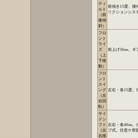
ティ
前傾き15度、後
ルト
リクションシス
（前
後傾
斜）
フロ
ント
ライ
ズ
前上げ56㎜。
（上
下移
動）
フロ
ント
スイ
ング
左右・各15度。
（左
右回
転）
サイ
ドシ
フト
左右・各40㎜
（左
プ式。任意ケ所
右移