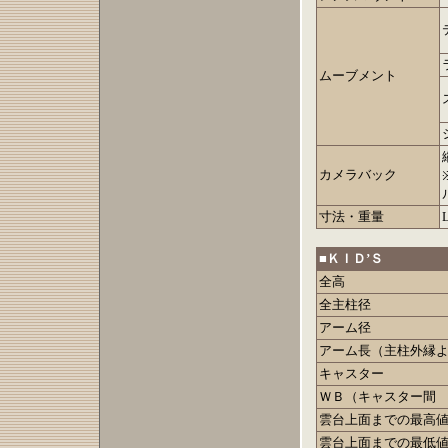
ムーブメント
カメラバック
寸法・重量
■ＫＩＤ’Ｓ
全高
全主柱径
アーム径
アーム長（主柱外縁
キャスター
ＷＢ（キャスター間
雲台上面までの最高
雲台上面までの最低