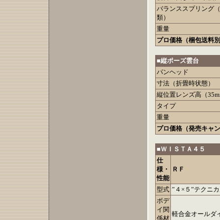
バランススプリング
類）
重量
プロ価格（梱包送料
■縦ポーズ雲台
パンヘッド
寸法（折畳時状態）
縦位置レンズ高（35m
タイプ
重量
プロ価格（発売キャ
■ＷＩＳＴＡ４５
仕
様・
ＲＦ
性能
型式
”４×５”テク
ボデ
イ関
軽合金オールダ
係材