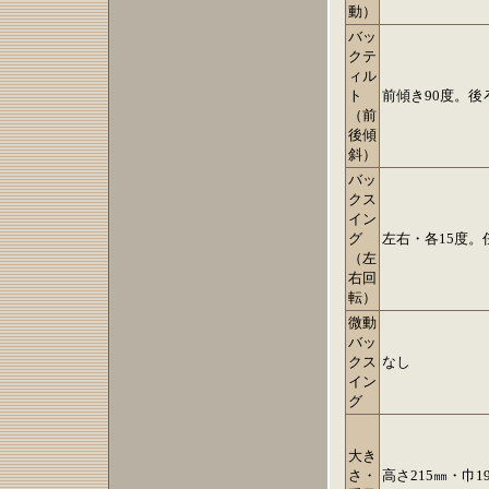
動）
バッ
クテ
ィル
ト
前傾き90度。後
（前
後傾
斜）
バッ
クス
イン
グ
左右・各15度。
（左
右回
転）
微動
バッ
クス
なし
イン
グ
大き
さ・
高さ215㎜・巾19