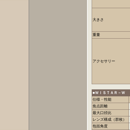
大きさ
重量
アクセサリー
■ＷＩＳＴＡＲ－Ｗ
仕様・性能
焦点距離
最大口径比
レンズ構成（群枚）
包括角度