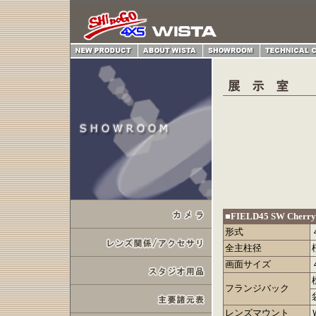
■FIELD45 SW Cherry
形式
全主柱径
画面サイズ
フランジバック
レンズマウント