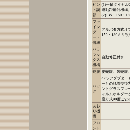
ピン
(1)一軸ダイヤ
ト調
連動距離計機構
節
(2)135・15
ファ
イン
アルバタ方式オプ
ダ
150・180ミリ
ー・
倍率
バラ
ラッ
自動修正付き
クス
機構
蛇腹
皮蛇腹、袋蛇腹
4×５アダプタ
ーとの脱着交換
バッ
ントグラスフレ
ク
ィルムホルダー
度方式90度ご
あお
り機
構
フロ
ント