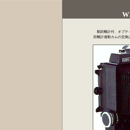
W
動距離計付、オプテ
距離計連動カムの交換